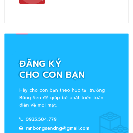
ĐĂNG KÝ
CHO CON BẠN
Hãy cho con bạn theo học tại trường
Bông Sen để giúp bé phát triển toàn
diện về mọi mặt.
0935.584.779
mnbongsendng@gmail.com